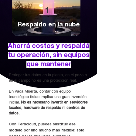
1
Respaldo en la nube
Ahorrá costos y respaldá
tu operación, sin equipos
que mantener
Proteger tus datos en la planta, en el pozo o
en el campo no es una protección real.
En Vaca Muerta, contar con equipo
tecnológico físico implica una gran inversión
inicial.
No es necesario invertir en servidores
locales, hardware de respaldo ni centros de
datos.
Con Teracloud, puedes sustituir ese
modelo por uno mucho más flexible: sólo