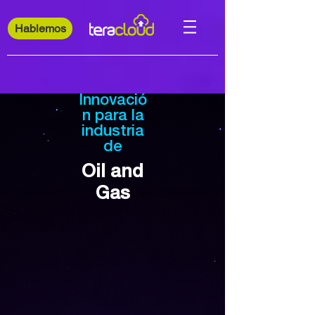
Hablemos
Innovació
n para la
industria
de
Oil and
Gas