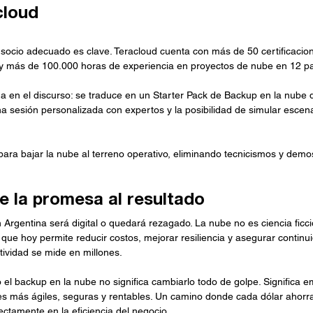
cloud
l socio adecuado es clave. Teracloud cuenta con más de 50 certificaci
 más de 100.000 horas de experiencia en proyectos de nube en 12 pa
 en el discurso: se traduce en un Starter Pack de Backup en la nube q
una sesión personalizada con expertos y la posibilidad de simular escen
ra bajar la nube al terreno operativo, eliminando tecnicismos y demo
e la promesa al resultado
n Argentina será digital o quedará rezagado. La nube no es ciencia ficci
 que hoy permite reducir costos, mejorar resiliencia y asegurar continu
ividad se mide en millones.
el backup en la nube no significa cambiarlo todo de golpe. Significa 
es más ágiles, seguras y rentables. Un camino donde cada dólar ahorr
ctamente en la eficiencia del negocio.