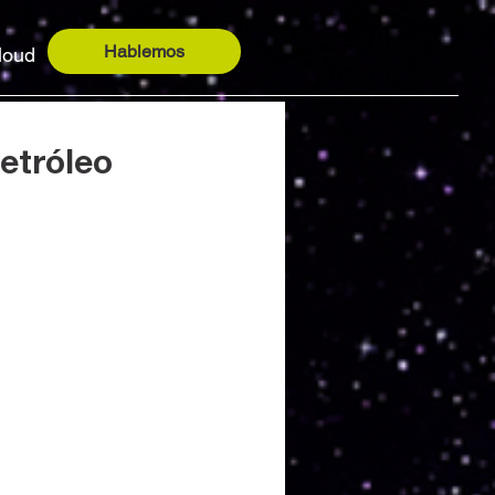
Hablemos
loud
petróleo