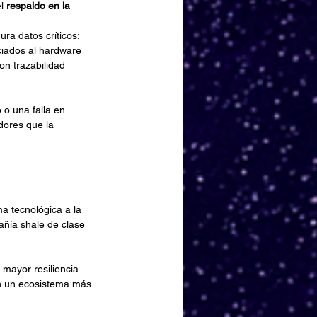
l 
respaldo en la 
a datos críticos: 
ciados al hardware 
on trazabilidad 
 o una falla en 
dores que la 
a tecnológica a la 
ñía shale de clase 
 mayor resiliencia 
en un ecosistema más 