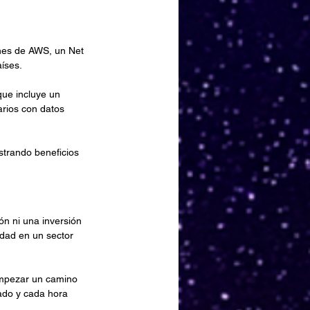
ones de AWS, un Net 
íses.
ue incluye un 
arios con datos 
strando beneficios 
ón ni una inversión 
idad en un sector 
empezar un camino 
ado y cada hora 