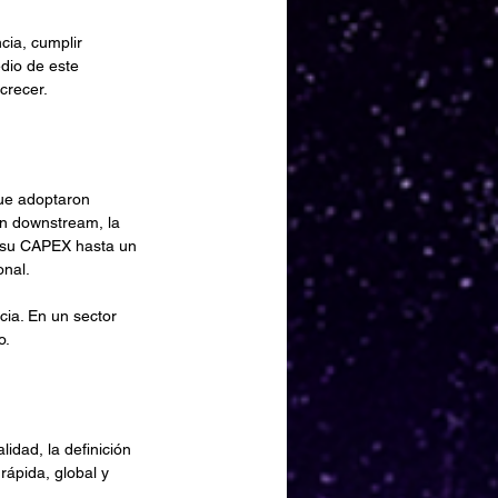
cia, cumplir 
dio de este 
crecer.
que adoptaron 
En downstream, la 
r su CAPEX hasta un 
onal.
ncia. En un sector 
o.
dad, la definición 
rápida, global y 