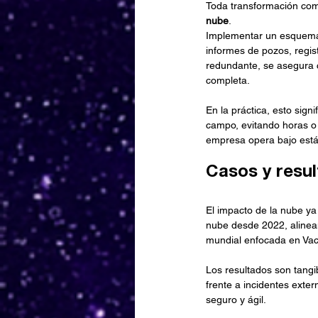
Toda transformación comi
nube
.
Implementar un esquema 
informes de pozos, regis
redundante, se asegura co
completa.
En la práctica, esto sign
campo, evitando horas o d
empresa opera bajo están
Casos y resu
El impacto de la nube ya 
nube desde 2022, alinea
mundial enfocada en Va
Los resultados son tangib
frente a incidentes exte
seguro y ágil.