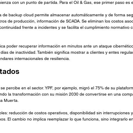
enza con un punto de partida. Para el Oil & Gas, ese primer paso es e
de backup cloud permite almacenar automáticamente y de forma segur
tros de producción, información de SCADA. Se eliminan los costos aso
ntinuidad frente a incidentes y se facilita el cumplimiento normativo c
ifica poder recuperar información en minutos ante un ataque cibernético
ías de inactividad. También significa mostrar a clientes y entes regula
dares internacionales de resiliencia.
ltados
se percibe en el sector. YPF, por ejemplo, migró el 75% de su plataform
ndo la transformación con su misión 2030 de convertirse en una compa
ca Muerta.
les: reducción de costos operativos, disponibilidad sin interrupciones y
rnos. El cambio no implica reemplazar lo que funciona, sino integrarlo 