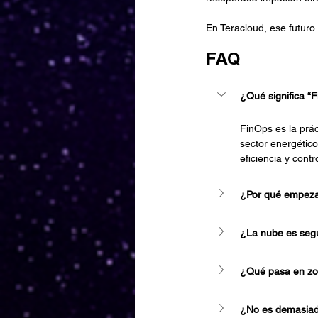
En Teracloud, ese futur
FAQ
¿Qué significa “F
FinOps es la prác
sector energético
eficiencia y contr
¿Por qué empezar
¿La nube es segu
¿Qué pasa en zon
¿No es demasiado