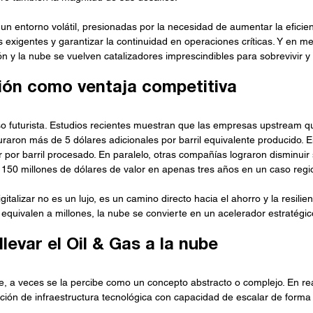
n entorno volátil, presionadas por la necesidad de aumentar la eficien
exigentes y garantizar la continuidad en operaciones críticas. Y en me
ón y la nube se vuelven catalizadores imprescindibles para sobrevivir y 
ción como ventaja competitiva
so futurista. Estudios recientes muestran que las empresas upstream 
turaron más de 5 dólares adicionales por barril equivalente producido. 
r por barril procesado. En paralelo, otras compañías lograron disminui
50 millones de dólares de valor en apenas tres años en un caso regi
gitalizar no es un lujo, es un camino directo hacia el ahorro y la resilie
 equivalen a millones, la nube se convierte en un acelerador estratégic
llevar el Oil & Gas a la nube
 a veces se la percibe como un concepto abstracto o complejo. En reali
zación de infraestructura tecnológica con capacidad de escalar de forma 