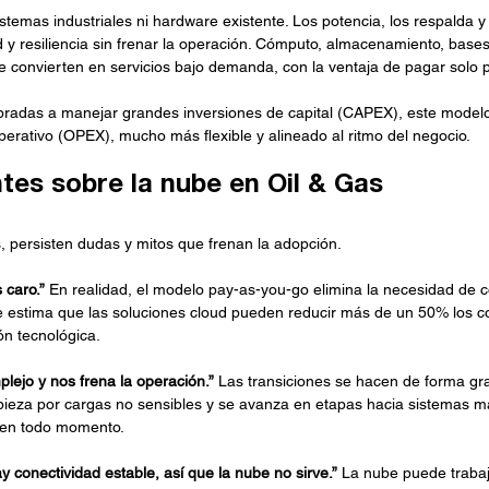
temas industriales ni hardware existente. Los potencia, los respalda y 
 y resiliencia sin frenar la operación. Cómputo, almacenamiento, bases
e convierten en servicios bajo demanda, con la ventaja de pagar solo p
adas a manejar grandes inversiones de capital (CAPEX), este modelo
rativo (OPEX), mucho más flexible y alineado al ritmo del negocio.
tes sobre la nube en Oil & Gas
s, persisten dudas y mitos que frenan la adopción.
 caro.”
 En realidad, el modelo pay-as-you-go elimina la necesidad de
 estima que las soluciones cloud pueden reducir más de un 50% los c
ón tecnológica.
plejo y nos frena la operación.”
 Las transiciones se hacen de forma gra
pieza por cargas no sensibles y se avanza en etapas hacia sistemas más
 en todo momento.
 conectividad estable, así que la nube no sirve.”
 La nube puede trabaj