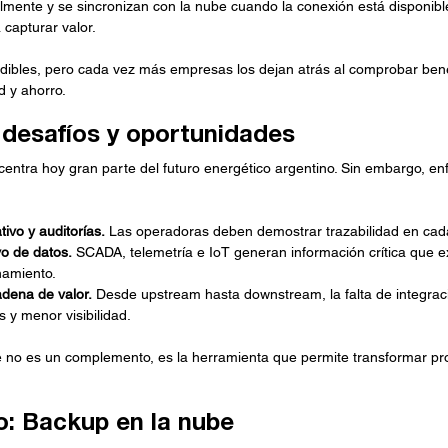
mente y se sincronizan con la nube cuando la conexión está disponible
 capturar valor.
dibles, pero cada vez más empresas los dejan atrás al comprobar bene
d y ahorro.
 desafíos y oportunidades
ntra hoy gran parte del futuro energético argentino. Sin embargo, enf
ivo y auditorías.
 Las operadoras deben demostrar trazabilidad en cad
vo de datos.
 SCADA, telemetría e IoT generan información crítica que 
amiento.
adena de valor.
 Desde upstream hasta downstream, la falta de integraci
s y menor visibilidad.
be no es un complemento, es la herramienta que permite transformar p
o: Backup en la nube