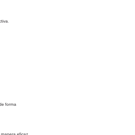
tiva.
 de forma
e manera eficaz.