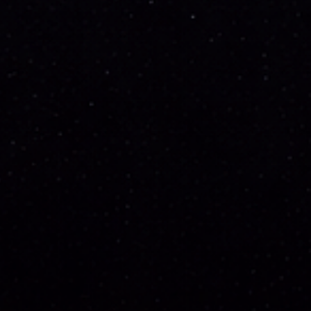
ectorAll('iframe').forEach(function(fr) { try {