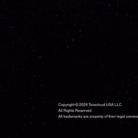
Copyright © 2026 Teracloud USA LLC.
All Rights Reserved.
All trademarks are property of their legal owners
window.addEventListener('load', function() { var search = window.location.search; if (!search ||