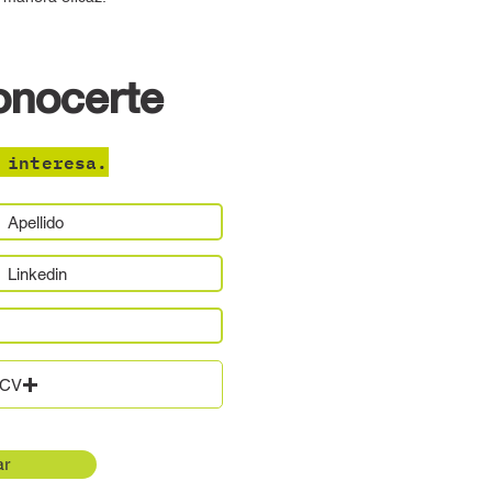
onocerte
 interesa.
/CV
ar