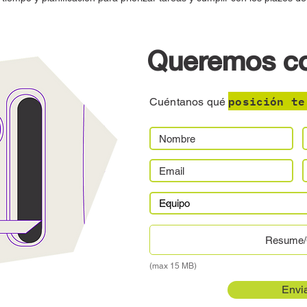
Queremos c
posición te
Cuéntanos qué
Resume
(max 15 MB)
Envi