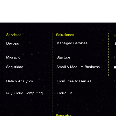
Servicios
Soluciones
I
Managed Services
Devops
U
Migración
Startups
F
Seguridad
Small & Medium Business
E
Data y Analytics
From Idea to Gen AI
O
IA y Cloud Computing
Cloud Fit
Expertise