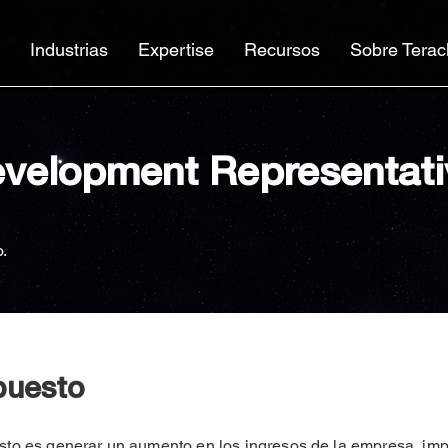
Industrias
Expertise
Recursos
Sobre Terac
evelopment Representati
o.
puesto
uesto es generar un aumento en los ingresos de la empresa, im