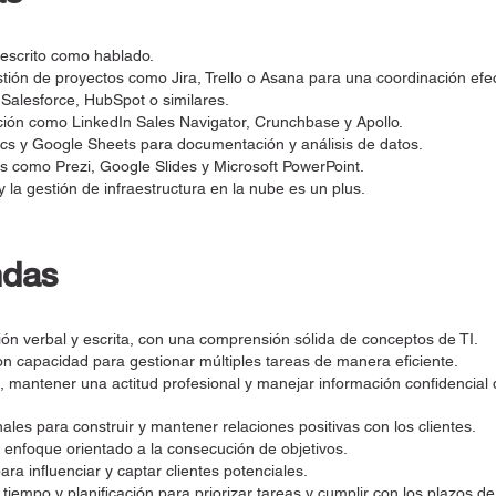
 escrito como hablado.
ión de proyectos como Jira, Trello o Asana para una coordinación efec
alesforce, HubSpot o similares.
ión como LinkedIn Sales Navigator, Crunchbase y Apollo.
s y Google Sheets para documentación y análisis de datos.
 como Prezi, Google Slides y Microsoft PowerPoint.
 la gestión de infraestructura en la nube es un plus.
ndas
ón verbal y escrita, con una comprensión sólida de conceptos de TI.
on capacidad para gestionar múltiples tareas de manera eficiente.
, mantener una actitud profesional y manejar información confidencial
ales para construir y mantener relaciones positivas con los clientes.
n enfoque orientado a la consecución de objetivos.
ra influenciar y captar clientes potenciales.
tiempo y planificación para priorizar tareas y cumplir con los plazos d