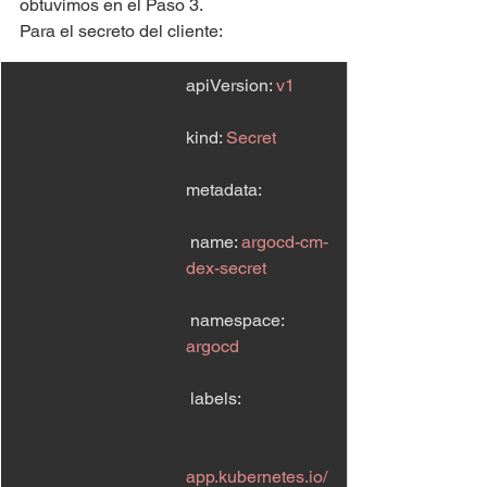
obtuvimos en el Paso 3.
Para el secreto del cliente:
apiVersion: 
v1
kind: 
Secret
metadata:
 name: 
argocd-cm-
dex-secret
 namespace: 
argocd
 labels:
app.kubernetes.io/