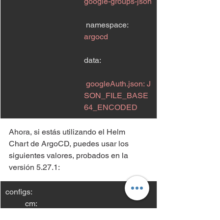
google-groups-json
 namespace: 
argocd
data:
googleAuth.json:
J
SON_FILE_BASE
64_ENCODED
Ahora, si estás utilizando el Helm 
Chart de ArgoCD, puedes usar los 
siguientes valores, probados en la 
versión 5.27.1:
configs:  
cm:    
url: https://argocd.teracloud.io  