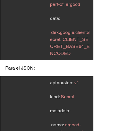
part-of
:
argocd
data:
dex.google
.clientS
ecret:
CLIENT_SE
CRET_BASE64_E
NCODED
Para el JSON:
apiVersion: 
v1
kind: 
Secret
metadata:
 name: 
argocd-