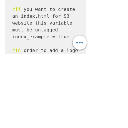
#If
 you want to create 
an index.html for S3 
website this variable 
must be untagged

index_example = true

#In
 order to add a logo 
to Cognito login page 
you need to set the 
path/filename

logo = "logo.png"

}