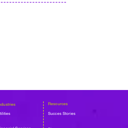
Resources
ndustries
tilities
Succes Stories