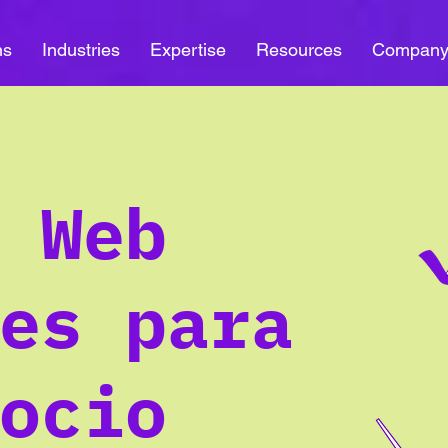
ns
Industries
Expertise
Resources
Compan
 Web
es para
ocio