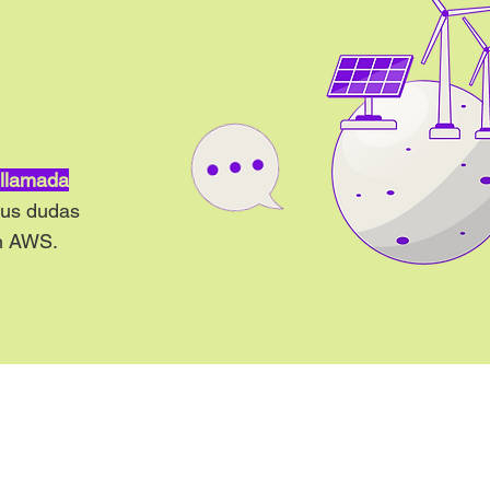
llamada
tus dudas
en AWS.