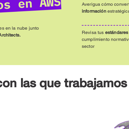
os en AWS
Averigua cómo convert
información
estratégic
es en la nube junto
Revisa tus
estándares
Architects.
cumplimiento normativ
sector
 con las que trabajamos