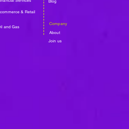
inancial Services
Blog
commerce & Retail
Company
il and Gas
About
Join us