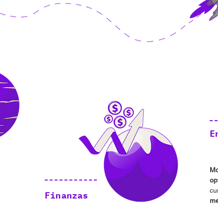
E
Mo
op
cu
Finanzas
me